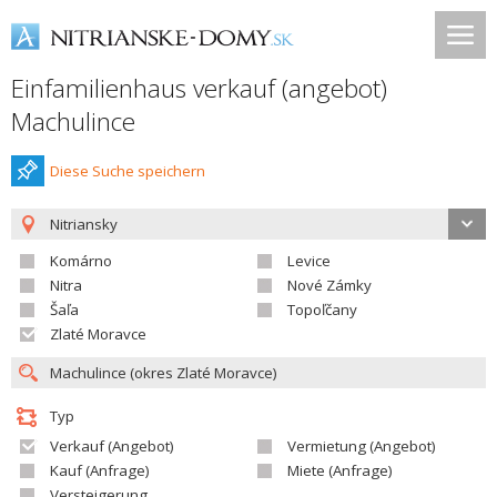
Einfamilienhaus verkauf (angebot)
Machulince
Diese Suche speichern
Nitriansky
Komárno
Levice
Nitra
Nové Zámky
Šaľa
Topoľčany
Zlaté Moravce
Typ
Verkauf (Angebot)
Vermietung (Angebot)
Kauf (Anfrage)
Miete (Anfrage)
Versteigerung