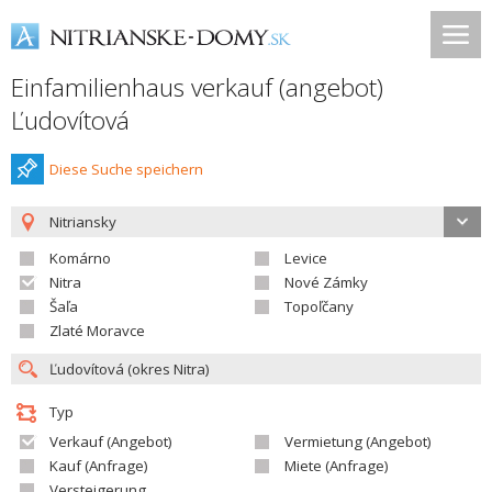
Einfamilienhaus verkauf (angebot)
Ľudovítová
Diese Suche speichern
Nitriansky
Komárno
Levice
Nitra
Nové Zámky
Šaľa
Topoľčany
Zlaté Moravce
Typ
Verkauf (Angebot)
Vermietung (Angebot)
Kauf (Anfrage)
Miete (Anfrage)
Versteigerung