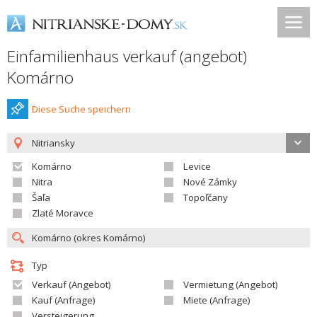
Einfamilienhaus verkauf (angebot)
Komárno
Diese Suche speichern
Nitriansky
Komárno
Levice
Nitra
Nové Zámky
Šaľa
Topoľčany
Zlaté Moravce
Typ
Verkauf (Angebot)
Vermietung (Angebot)
Kauf (Anfrage)
Miete (Anfrage)
Versteigerung