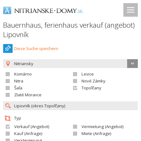
Bauernhaus, ferienhaus verkauf (angebot)
Lipovník
Diese Suche speichern
Nitriansky
Komárno
Levice
Nitra
Nové Zámky
Šaľa
Topoľčany
Zlaté Moravce
Typ
Verkauf (Angebot)
Vermietung (Angebot)
Kauf (Anfrage)
Miete (Anfrage)
Versteigerung