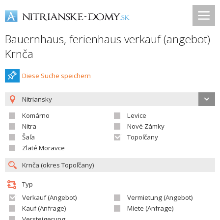
Bauernhaus, ferienhaus verkauf (angebot)
Krnča
Diese Suche speichern
Nitriansky
Komárno
Levice
Nitra
Nové Zámky
Šaľa
Topoľčany
Zlaté Moravce
Typ
Verkauf (Angebot)
Vermietung (Angebot)
Kauf (Anfrage)
Miete (Anfrage)
Versteigerung