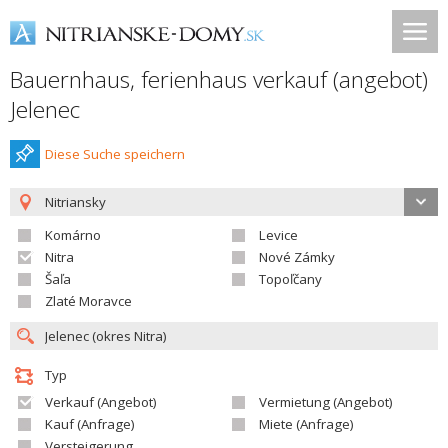
Bauernhaus, ferienhaus verkauf (angebot)
Jelenec
Diese Suche speichern
Nitriansky
Komárno
Levice
Nitra
Nové Zámky
Šaľa
Topoľčany
Zlaté Moravce
Typ
Verkauf (Angebot)
Vermietung (Angebot)
Kauf (Anfrage)
Miete (Anfrage)
Versteigerung